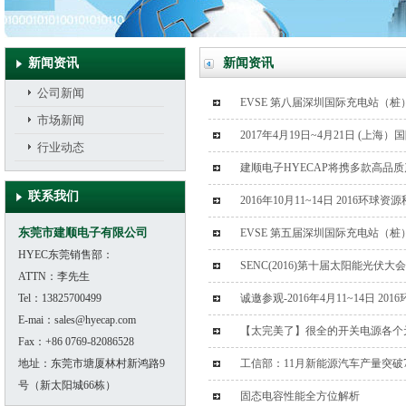
新闻资讯
新闻资讯
公司新闻
EVSE 第八届深圳国际充电站（
市场新闻
2017年4月19日~4月21日 (
行业动态
建顺电子HYECAP将携多款高品
联系我们
2016年10月11~14日 2016环
东莞市建顺电子有限公司
EVSE 第五届深圳国际充电站（
HYEC东莞销售部：
SENC(2016)第十届太阳能光伏
ATTN：李先生
Tel：13825700499
诚邀参观-2016年4月11~14日 2
E-mai：sales@hyecap.com
【太完美了】很全的开关电源各个元
Fax：+86 0769-82086528
地址：东莞市塘厦林村新鸿路9
工信部：11月新能源汽车产量突破
号（新太阳城66栋）
固态电容性能全方位解析