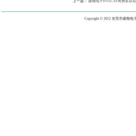
上一篇：
建顺电子HYECAP将携多款
州专业灯光音响展
Copyright © 2012 东莞市建顺电子有