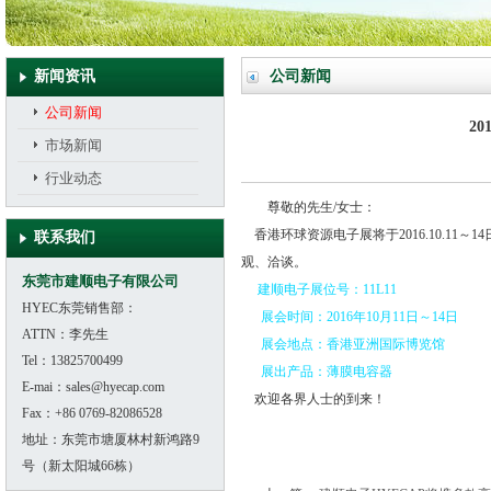
新闻资讯
公司新闻
公司新闻
2
市场新闻
行业动态
尊敬的先生/女士：
香港环球资源电子展将于2016.10.1
联系我们
观、洽谈。
东莞市建顺电子有限公司
建顺电子展位号：11L11
HYEC东莞销售部：
展会时间：2016年10月11日～14日
ATTN：李先生
展会地点：香港亚洲国际博览馆
Tel：13825700499
展出产品：薄膜电容器
E-mai：sales@hyecap.com
欢迎各界人士的到来！
Fax：+86 0769-82086528
地址：东莞市塘厦林村新鸿路9
号（新太阳城66栋）