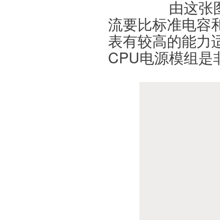
	　　由这张图我们可以看到，固态电容的耐高涟波电
流要比标准电容
表有较高的能力