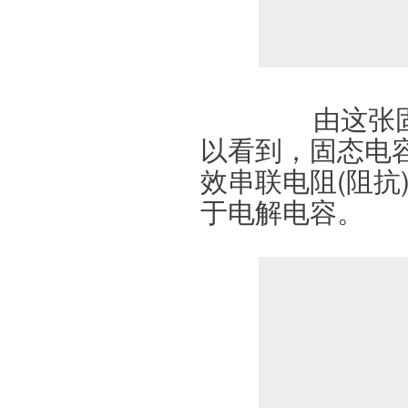
	　　由这张固态电容和电解电容的特性比较表我们可
以看到，固态电
效串联电阻(阻抗