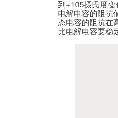
到+105摄氏度
电解电容的阻抗
态电容的阻抗在