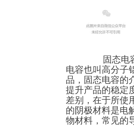
	　　固态电容的全名为导电性高分子聚合物铝质电解
电容也叫高分子
品，固态电容的
提升产品的稳定
差别，在于所使
的阴极材料是电