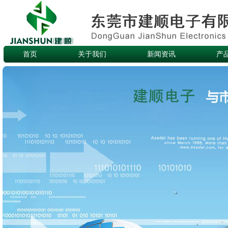
首页
关于我们
新闻资讯
产